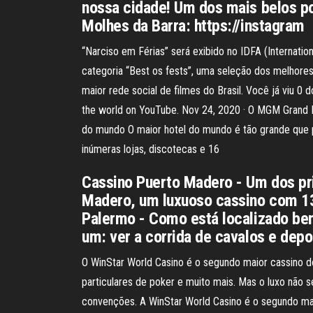
nossa cidade! Um dos mais belos po
Molhes da Barra: https://instagram
“Narciso em Férias” será exibido no IDFA (Internati
categoria “Best os fests”, uma seleção dos melhores
maior rede social de filmes do Brasil. Você já viu 0 do
the world on YouTube. Nov 24, 2020 · O MGM Grand L
do mundo O maior hotel do mundo é tão grande que 
inúmeras lojas, discotecas e 16
Cassino Puerto Madero - Um dos pr
Madero, um luxuoso cassino com 13
Palermo - Como está localizado bem
um: ver a corrida de cavalos e depo
O WinStar World Casino é o segundo maior cassino d
particulares de poker e muito mais. Mas o luxo não s
convenções. A WinStar World Casino é o segundo mai