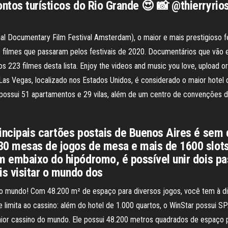
ntos turísticos do Rio Grande 😍 📸 @thierryrio
onal Documentary Film Festival Amsterdam), o maior e mais prestigioso
 filmes que passaram pelos festivais de 2020. Documentários que vão e
s 223 filmes desta lista. Enjoy the videos and music you love, upload origi
as Vegas, localizado nos Estados Unidos, é considerado o maior hotel d
possui 51 apartamentos e 29 vilas, além de um centro de convenções 
incipais cartões postais de Buenos Aires é sem
0 mesas de jogos de mesa e mais de 1600 slot
 embaixo do hipódromo, é possível unir dois pa
is visitar o mundo dos
o mundo! Com 48.200 m² de espaço para diversos jogos, você tem à dis
e limita ao cassino: além do hotel de 1.000 quartos, o WinStar possui 
or cassino do mundo. Ele possui 48.200 metros quadrados de espaço pa