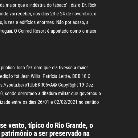
maior que a indústria do tabaco” , diz o Dr. Rick
ande vai receber, nos dias 23 e 24 de novembro, o
 luzes e edifícios enormes. Não por acaso, a
Uruguai. O Conrad Resort é apontado como o maior
público. Isso fez com que ela tivesse a maior
ição foi Jean Willis. Patrícia Leitte, BBB 18 O
ttps://youtu.be/o1UbBKR05vA© CopyRight 19 Dez
, sendo derrotado a ditadura militar que governou o
alizada entre os dias 26/01 e 02/02/2021 no sentido
se vento, típico do Rio Grande, o
 patrimônio a ser preservado na