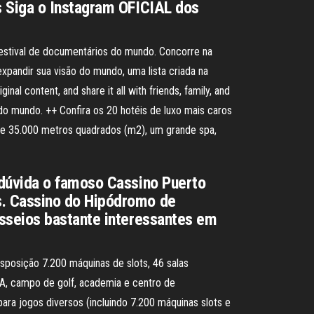
s Siga o Instagram OFICIAL dos
 festival de documentários do mundo. Concorre na
xpandir sua visão do mundo, uma lista criada na
nal content, and share it all with friends, family, and
o mundo. ++ Confira os 20 hotéis de luxo mais caros
de 35.000 metros quadrados (m2), um grande spa,
 dúvida o famoso Cassino Puerto
s. Cassino do Hipódromo de
sseios bastante interessantes em
posição 7.200 máquinas de slots, 46 salas
SPA, campo de golf, academia e centro de
ra jogos diversos (incluindo 7.200 máquinas slots e