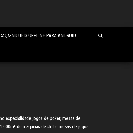
CAÇA-NÍQUEIS OFFLINE PARA ANDROID
mo especialidade jogos de poker, mesas de
11.000m² de máquinas de slot e mesas de jogos.