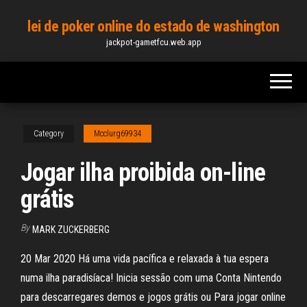
Skip
lei de poker online do estado de washington
to
jackpot-gametfcu.web.app
the
content
Category
Mcclurg69934
Jogar ilha proibida on-line
grátis
By
MARK ZUCKERBERG
20 Mar 2020 Há uma vida pacífica e relaxada à tua espera
numa ilha paradisíaca! Inicia sessão com uma Conta Nintendo
para descarregares demos e jogos grátis ou Para jogar online