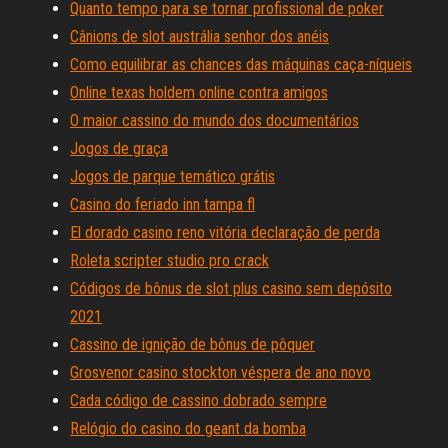
Quanto tempo para se tornar profissional de poker
Cânions de slot austrália senhor dos anéis
Como equilibrar as chances das máquinas caça-níqueis
Online texas holdem online contra amigos
O maior cassino do mundo dos documentários
Jogos de graça
Jogos de parque temático grátis
Casino do feriado inn tampa fl
El dorado casino reno vitória declaração de perda
Roleta scripter studio pro crack
Códigos de bônus de slot plus casino sem depósito
2021
Cassino de ignição de bônus de pôquer
Grosvenor casino stockton véspera de ano novo
Cada código de cassino dobrado sempre
Relógio do casino do geant da bomba