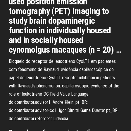
used positron emission
tomography (PET) imaging to
study brain dopaminergic
function in individually housed
and in socially housed
cynomolgus macaques (n = 20) …
Bloqueio do receptor de leucotrieno CysLT1 em pacientes
com fenômeno de Raynaud: evidência capilaroscópica do
papel do leucotrieno CysLT1 receptor inhibition in patients
with Raynaud's phenomenon: capillaroscopic evidence of the
role of leukotriene DC Field Value Language;
dc.contributor.advisor1: Andre Klein: pt_BR:
dc.contributor.advisor-co1: Igor Dimitri Gama Duarte: pt_BR:
dc.contributor.referee1: Lirlandia