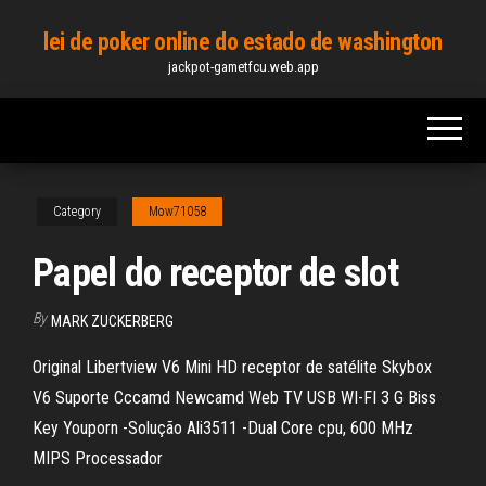
Skip
lei de poker online do estado de washington
to
jackpot-gametfcu.web.app
the
content
Category
Mow71058
Papel do receptor de slot
By
MARK ZUCKERBERG
Original Libertview V6 Mini HD receptor de satélite Skybox
V6 Suporte Cccamd Newcamd Web TV USB WI-FI 3 G Biss
Key Youporn -Solução Ali3511 -Dual Core cpu, 600 MHz
MIPS Processador