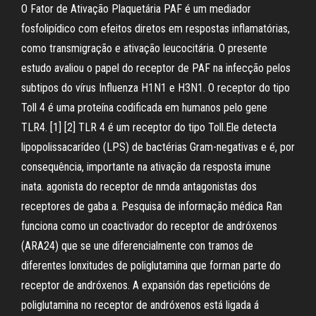
O Fator de Ativação Plaquetária PAF é um mediador
fosfolipídico com efeitos diretos em respostas inflamatórias,
como transmigração e ativação leucocitária. O presente
estudo avaliou o papel do receptor de PAF na infecção pelos
subtipos do vírus Influenza H1N1 e H3N1. O receptor do tipo
Toll 4 é uma proteína codificada em humanos pelo gene
TLR4. [1] [2] TLR 4 é um receptor do tipo Toll.Ele detecta
lipopolissacarídeo (LPS) de bactérias Gram-negativas e é, por
consequência, importante na ativação da resposta imune
inata. agonista do receptor de nmda antagonistas dos
receptores de gaba a. Pesquisa de informação médica Ran
funciona como un coactivador do receptor de andróxenos
(ARA24) que se une diferencialmente con tramos de
diferentes lonxitudes de poliglutamina que forman parte do
receptor de andróxenos. A expansión das repeticións de
poliglutamina no receptor de andróxenos está ligada á