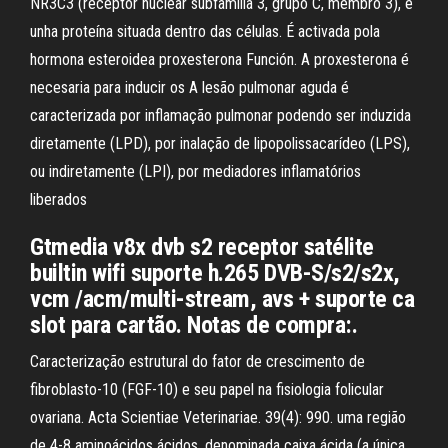
NR3C3 (receptor nuclear subfamilia 3, grupo C, membro 3), é
unha proteína situada dentro das células. É activada pola
hormona esteroidea proxesterona Función. A proxesterona é
necesaria para inducir os A lesão pulmonar aguda é
caracterizada por inflamação pulmonar podendo ser induzida
diretamente (LPD), por inalação de lipopolissacarídeo (LPS),
ou indiretamente (LPI), por mediadores inflamatórios
liberados
Gtmedia v8x dvb s2 receptor satélite
builtin wifi suporte h.265 DVB-S/s2/s2x,
vcm /acm/multi-stream, avs + suporte ca
slot para cartão. Notas de compra:.
Caracterização estrutural do fator de crescimento de
fibroblasto-10 (FGF-10) e seu papel na fisiologia folicular
ovariana. Acta Scientiae Veterinariae. 39(4): 990. uma região
de 4-8 aminoácidos ácidos, denominada caixa ácida (a única