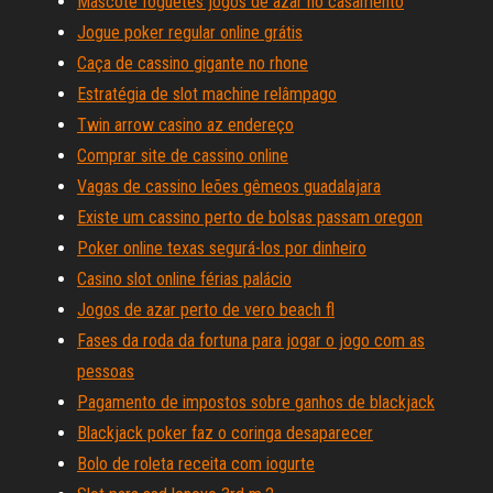
Mascote foguetes jogos de azar no casamento
Jogue poker regular online grátis
Caça de cassino gigante no rhone
Estratégia de slot machine relâmpago
Twin arrow casino az endereço
Comprar site de cassino online
Vagas de cassino leões gêmeos guadalajara
Existe um cassino perto de bolsas passam oregon
Poker online texas segurá-los por dinheiro
Casino slot online férias palácio
Jogos de azar perto de vero beach fl
Fases da roda da fortuna para jogar o jogo com as
pessoas
Pagamento de impostos sobre ganhos de blackjack
Blackjack poker faz o coringa desaparecer
Bolo de roleta receita com iogurte